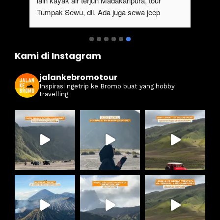
ndah, ada juga 
lain kayak air terjun Madakaripura, tour 
ta bisa 
Tumpak Sewu, dll. Ada juga sewa jeep 
ngan menggunakan 
Bromo dari Malang
isa untuk menikmati 
set.Pokoknya 
Kami di Instagram
yang ingin 
jalankebromotour
Inspirasi ngetrip ke Bromo buat yang hobby
travelling