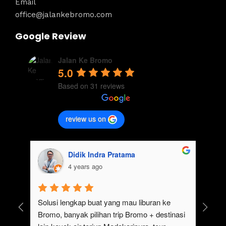
Email
office@jalankebromo.com
Google Review
Jalan Ke Bromo
5.0
Based on 31 reviews
review us on
Didik Indra Pratama
4 years ago
ngat cocok untuk 
Solusi lengkap buat yang mau liburan ke 
liburan.Selain 
Bromo, banyak pilihan trip Bromo + destina