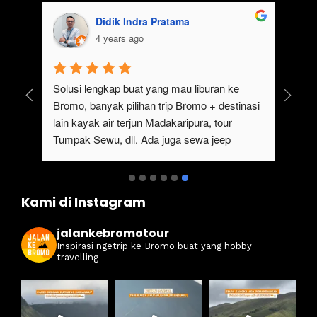
Didik Indra Pratama
4 years ago
uk 
Solusi lengkap buat yang mau liburan ke 
Bromo, banyak pilihan trip Bromo + destinasi 
lain kayak air terjun Madakaripura, tour 
Tumpak Sewu, dll. Ada juga sewa jeep 
kan 
Bromo dari Malang
ati 
Kami di Instagram
jalankebromotour
Inspirasi ngetrip ke Bromo buat yang hobby
travelling