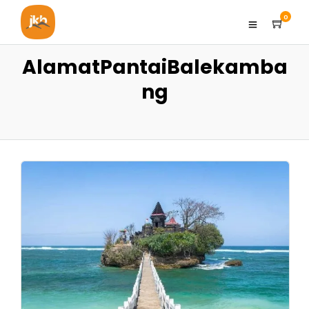
0
AlamatPantaiBalekamba
ng