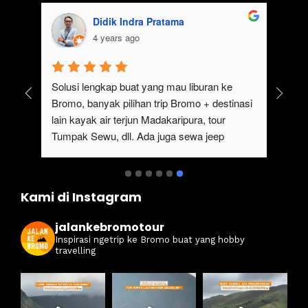
Didik Indra Pratama
4 years ago
uk 
Solusi lengkap buat yang mau liburan ke 
Bromo, banyak pilihan trip Bromo + destinasi 
lain kayak air terjun Madakaripura, tour 
Tumpak Sewu, dll. Ada juga sewa jeep 
kan 
Bromo dari Malang
ati 
Kami di Instagram
jalankebromotour
Inspirasi ngetrip ke Bromo buat yang hobby
travelling