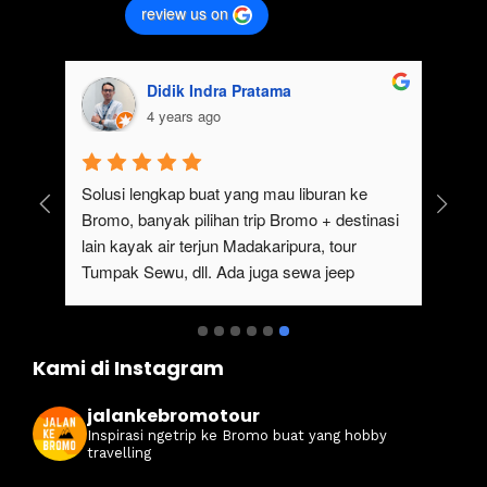
review us on
Didik Indra Pratama
4 years ago
uk 
Solusi lengkap buat yang mau liburan ke 
Bromo, banyak pilihan trip Bromo + destinasi 
lain kayak air terjun Madakaripura, tour 
Tumpak Sewu, dll. Ada juga sewa jeep 
kan 
Bromo dari Malang
ati 
Kami di Instagram
jalankebromotour
Inspirasi ngetrip ke Bromo buat yang hobby
travelling