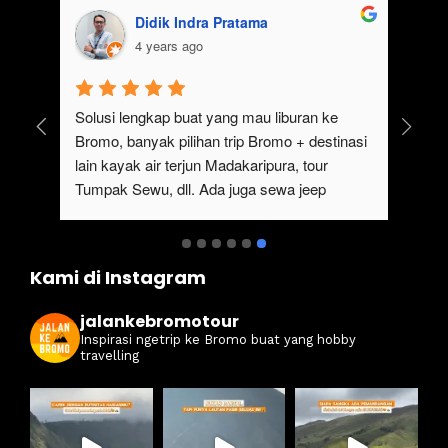
Didik Indra Pratama
4 years ago
uk 
Solusi lengkap buat yang mau liburan ke 
Bromo, banyak pilihan trip Bromo + destinasi 
lain kayak air terjun Madakaripura, tour 
Tumpak Sewu, dll. Ada juga sewa jeep 
kan 
Bromo dari Malang
ati 
Kami di Instagram
jalankebromotour
Inspirasi ngetrip ke Bromo buat yang hobby
travelling