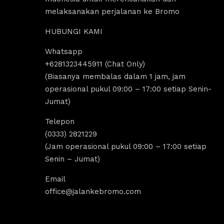
melaksanakan perjalanan ke Bromo
HUBUNGI KAMI
Whatsapp
us Sholeha
Dandi Ikraaa
+6281323445911 (Chat Only)
ago
4 years ago
(Biasanya membalas dalam 1 jam, jam
operasional pukul 09:00 – 17:00 setiap Senin-
Jumat)
omo menyediakan sewa 
Destinasi Wisata bromo sangat coco
sewa Jeep malang. 
untuk yang ingin melakukan 
Telepon
k segala aktivitas tour 
tripp/liburan.Selain wisatanya yang k
(0333) 2821229
 bromo dan trip bromo. 
dan indah, ada juga tempat sewa jee
(Jam operasional pukul 09:00 – 17:00 setiap
e destinasi Air terjun 
bromo, kita bisa melakukan tour bro
Senin – Jumat)
g amazing banget 
dengan menggunakan jeep tersebut, 
kita bisa untuk menikmati indahnya 
Email
Sunrise dan Sunset.Pokoknya sanga
office@jalankebromo.com
rekomendasi untuk yang ingin melak
trip bromo.