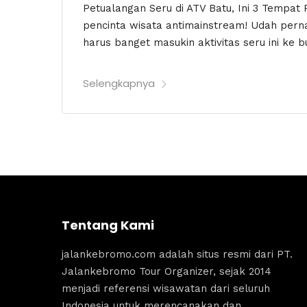
Petualangan Seru di ATV Batu, Ini 3 Tempat 
pencinta wisata antimainstream! Udah pern
harus banget masukin aktivitas seru ini ke bu
Selengkapnya
Tentang Kami
jalankebromo.com adalah situs resmi dari PT.
Jalankebromo Tour Organizer, sejak 2014
menjadi referensi wisawatan dari seluruh
Indonesia untuk merencanakan dan