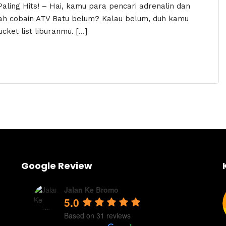
Paling Hits! – Hai, kamu para pencari adrenalin dan
ah cobain ATV Batu belum? Kalau belum, duh kamu
cket list liburanmu. […]
Google Review
Jalan Ke Bromo
5.0
Based on 31 reviews