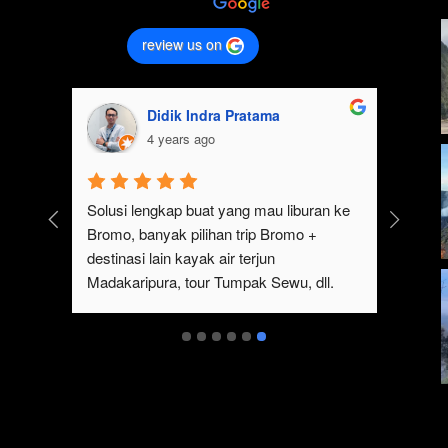
review us on
Didik Indra Pratama
4 years ago
k 
Solusi lengkap buat yang mau liburan ke 
Bromo, banyak pilihan trip Bromo + 
eren 
destinasi lain kayak air terjun 
p 
Madakaripura, tour Tumpak Sewu, dll. 
mo 
Ada juga sewa jeep Bromo dari Malang
serta 
t 
ukan 