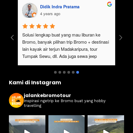
Didik Indra Pratama
4 years ago
uk 
Solusi lengkap buat yang mau liburan ke 
Bromo, banyak pilihan trip Bromo + destinasi 
lain kayak air terjun Madakaripura, tour 
Tumpak Sewu, dll. Ada juga sewa jeep 
kan 
Bromo dari Malang
ati 
Kami di Instagram
jalankebromotour
Inspirasi ngetrip ke Bromo buat yang hobby
travelling