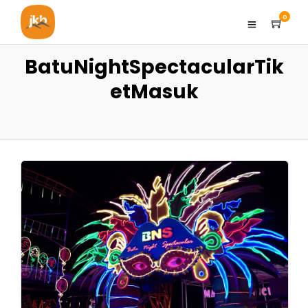
0
BatuNightSpectacularTik
etMasuk