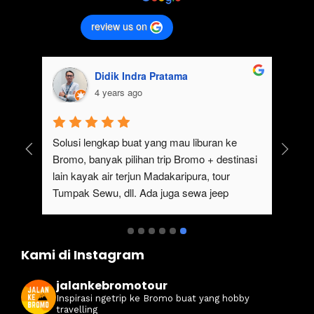
review us on
Didik Indra Pratama
4 years ago
uk 
Solusi lengkap buat yang mau liburan ke 
Bromo, banyak pilihan trip Bromo + destinasi 
lain kayak air terjun Madakaripura, tour 
Tumpak Sewu, dll. Ada juga sewa jeep 
kan 
Bromo dari Malang
ati 
Kami di Instagram
jalankebromotour
Inspirasi ngetrip ke Bromo buat yang hobby
travelling