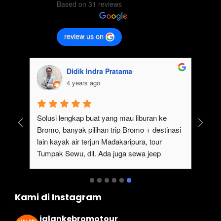
Based on 31 reviews
review us on
Didik Indra Pratama
4 years ago
uk 
Solusi lengkap buat yang mau liburan ke 
Bromo, banyak pilihan trip Bromo + destinasi 
lain kayak air terjun Madakaripura, tour 
Tumpak Sewu, dll. Ada juga sewa jeep 
kan 
Bromo dari Malang
ati 
Kami di Instagram
jalankebromotour