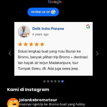
review us on
Didik Indra Pratama
4 years ago
uk 
Solusi lengkap buat yang mau liburan ke 
Bromo, banyak pilihan trip Bromo + destinasi 
lain kayak air terjun Madakaripura, tour 
Tumpak Sewu, dll. Ada juga sewa jeep 
kan 
Bromo dari Malang
ati 
Kami di Instagram
jalankebromotour
Inspirasi ngetrip ke Bromo buat yang hobby