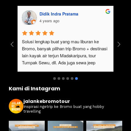
Didik Indra Pratama
4 years ago
uk 
Solusi lengkap buat yang mau liburan ke 
Bromo, banyak pilihan trip Bromo + destinasi 
lain kayak air terjun Madakaripura, tour 
Tumpak Sewu, dll. Ada juga sewa jeep 
kan 
Bromo dari Malang
ati 
Kami di Instagram
jalankebromotour
Inspirasi ngetrip ke Bromo buat yang hobby
travelling