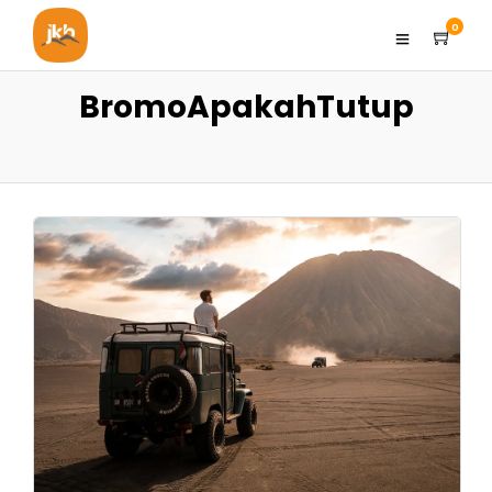
0
BromoApakahTutup