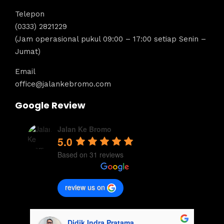
Telepon
(0333) 2821229
(Jam operasional pukul 09:00 – 17:00 setiap Senin –
Jumat)
Email
office@jalankebromo.com
Google Review
Jalan Ke Bromo
5.0
Based on 31 reviews
review us on
Didik Indra Pratama