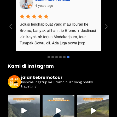
4 years ago
uk 
Solusi lengkap buat yang mau liburan ke 
Bromo, banyak pilihan trip Bromo + destinasi 
lain kayak air terjun Madakaripura, tour 
Tumpak Sewu, dll. Ada juga sewa jeep 
kan 
Bromo dari Malang
ati 
Kami di Instagram
jalankebromotour
Inspirasi ngetrip ke Bromo buat yang hobby
travelling