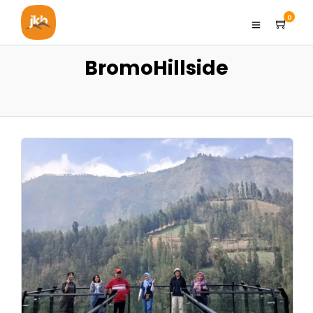
0
BromoHillside