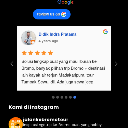
review us on
Didik Indra Pratama
4 years ago
uk 
Solusi lengkap buat yang mau liburan ke 
Bromo, banyak pilihan trip Bromo + destinasi 
lain kayak air terjun Madakaripura, tour 
Tumpak Sewu, dll. Ada juga sewa jeep 
kan 
Bromo dari Malang
ati 
Kami di Instagram
jalankebromotour
Inspirasi ngetrip ke Bromo buat yang hobby