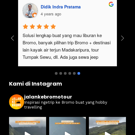
Didik Indra Pratama
4 years ago
uk 
Solusi lengkap buat yang mau liburan ke 
Bromo, banyak pilihan trip Bromo + destinasi 
lain kayak air terjun Madakaripura, tour 
Tumpak Sewu, dll. Ada juga sewa jeep 
kan 
Bromo dari Malang
ati 
Kami di Instagram
jalankebromotour
Inspirasi ngetrip ke Bromo buat yang hobby
travelling