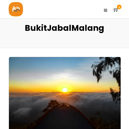
0
BukitJabalMalang