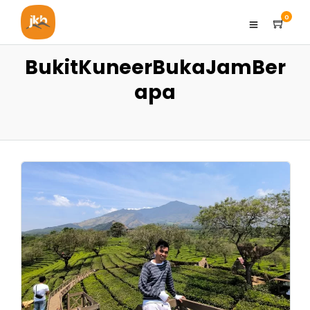
0
BukitKuneerBukaJamBer
apa