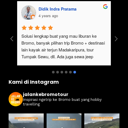
Didik Indra Pratama
4 years ago
uk 
Solusi lengkap buat yang mau liburan ke 
Bromo, banyak pilihan trip Bromo + destinasi 
lain kayak air terjun Madakaripura, tour 
Tumpak Sewu, dll. Ada juga sewa jeep 
kan 
Bromo dari Malang
ati 
Kami di Instagram
jalankebromotour
Inspirasi ngetrip ke Bromo buat yang hobby
travelling