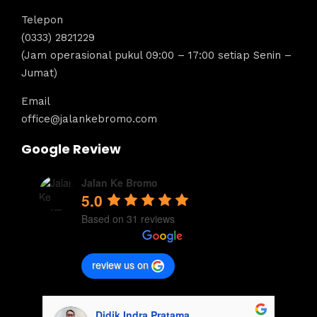
Telepon
(0333) 2821229
(Jam operasional pukul 09:00 – 17:00 setiap Senin –
Jumat)
Email
office@jalankebromo.com
Google Review
Jalan Ke Bromo
5.0
Based on 31 reviews
review us on
Didik Indra Pratama