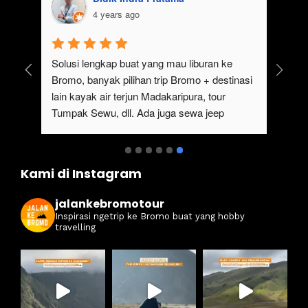
4 years ago
uk 
Solusi lengkap buat yang mau liburan ke 
Bromo, banyak pilihan trip Bromo + destinasi 
lain kayak air terjun Madakaripura, tour 
Tumpak Sewu, dll. Ada juga sewa jeep 
kan 
Bromo dari Malang
ati 
Kami di Instagram
jalankebromotour
Inspirasi ngetrip ke Bromo buat yang hobby
travelling