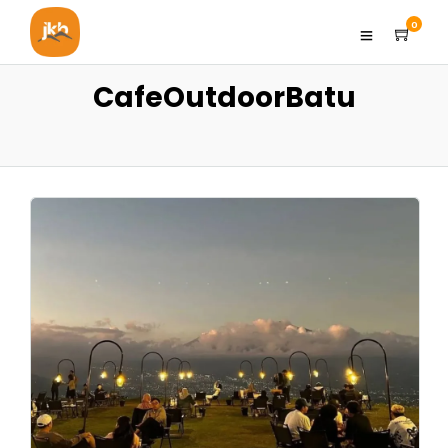
0
CafeOutdoorBatu