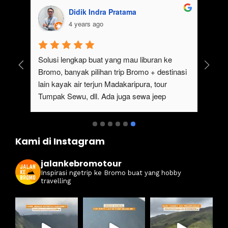
Didik Indra Pratama
4 years ago
uk 
Solusi lengkap buat yang mau liburan ke 
Bromo, banyak pilihan trip Bromo + destinasi 
lain kayak air terjun Madakaripura, tour 
Tumpak Sewu, dll. Ada juga sewa jeep 
kan 
Bromo dari Malang
ati 
Kami di Instagram
jalankebromotour
Inspirasi ngetrip ke Bromo buat yang hobby
travelling