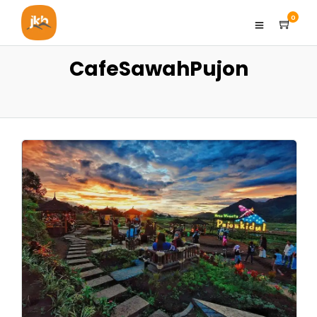
0
CafeSawahPujon