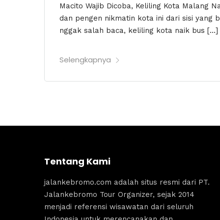
Macito Wajib Dicoba, Keliling Kota Malang N
dan pengen nikmatin kota ini dari sisi yang 
nggak salah baca, keliling kota naik bus […]
Selengkapnya
Tentang Kami
jalankebromo.com adalah situs resmi dari PT.
Jalankebromo Tour Organizer, sejak 2014
menjadi referensi wisawatan dari seluruh
Indonesia untuk merencanakan dan