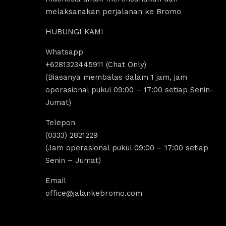
melaksanakan perjalanan ke Bromo
HUBUNGI KAMI
Whatsapp
Nadirotus Sholeha
D
+6281323445911 (Chat Only)
4 years ago
4
(Biasanya membalas dalam 1 jam, jam
operasional pukul 09:00 – 17:00 setiap Senin-
Jumat)
Paket wisata bromo menyediakan sewa 
Destinasi 
jeep bromo juga sewa Jeep malang. 
untuk yang
Telepon
Pilihan tepat untuk segala aktivitas tour 
tripp/libur
(0333) 2821229
tumpak sewu, tour bromo dan trip bromo. 
dan indah,
(Jam operasional pukul 09:00 – 17:00 setiap
Bisa mampir juga ke destinasi Air terjun 
bromo, kit
Senin – Jumat)
madakaripura yang amazing banget 
dengan men
pesonannya
kita bisa 
Email
Sunrise da
office@jalankebromo.com
rekomendas
trip bromo.