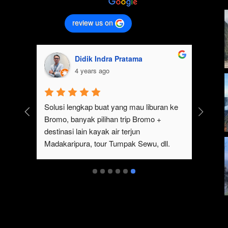
review us on
andi Ikraaa
Didik Indra Pratama
 years ago
4 years ago
Wisata bromo sangat cocok 
Solusi lengkap buat yang mau 
 ingin melakukan 
Bromo, banyak pilihan trip Br
an.Selain wisatanya yang keren 
destinasi lain kayak air terjun 
 ada juga tempat sewa jeep 
Madakaripura, tour Tumpak Sew
a bisa melakukan tour bromo 
Ada juga sewa jeep Bromo da
ggunakan jeep tersebut, serta 
untuk menikmati indahnya 
n Sunset.Pokoknya sangat 
i untuk yang ingin melakukan 