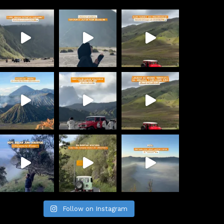
liburan ke 
omo + 
u, dll. 
ri Malang
Follow on Instagram