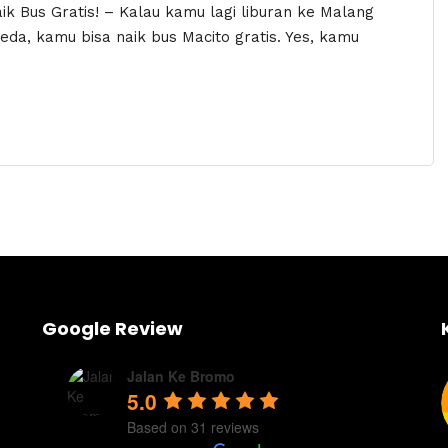
aik Bus Gratis! – Kalau kamu lagi liburan ke Malang
beda, kamu bisa naik bus Macito gratis. Yes, kamu
Google Review
Jalan Ke Bromo
5.0
Based on 31 reviews