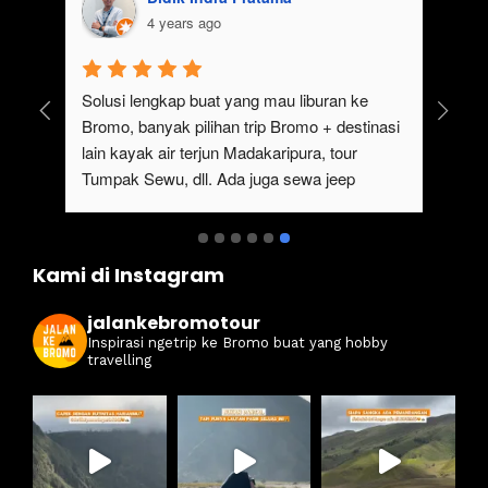
4 years ago
uk 
Solusi lengkap buat yang mau liburan ke 
Bromo, banyak pilihan trip Bromo + destinasi 
lain kayak air terjun Madakaripura, tour 
Tumpak Sewu, dll. Ada juga sewa jeep 
kan 
Bromo dari Malang
ati 
Kami di Instagram
jalankebromotour
Inspirasi ngetrip ke Bromo buat yang hobby
travelling