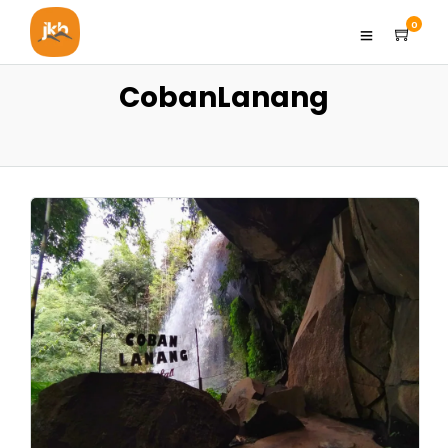
0
CobanLanang