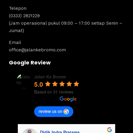
Telepon
(0333) 2821229
(Jam operasional pukul 09:00 – 17:00 setiap Senin –
Jumat)
Email
office@jalankebromo.com
Google Review
Jalan Ke Bromo
5.0
Based on 31 reviews
review us on
Didik Indra Pratama