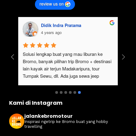
review us on
Didik Indra Pratama
4 years ago
uk 
Solusi lengkap buat yang mau liburan ke 
Bromo, banyak pilihan trip Bromo + destinasi 
lain kayak air terjun Madakaripura, tour 
Tumpak Sewu, dll. Ada juga sewa jeep 
kan 
Bromo dari Malang
ati 
Kami di Instagram
jalankebromotour
Inspirasi ngetrip ke Bromo buat yang hobby
travelling