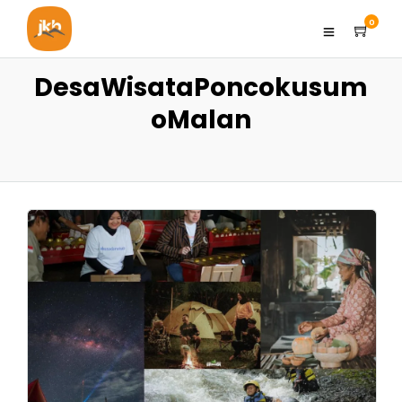
0
DesaWisataPoncokusum
oMalan