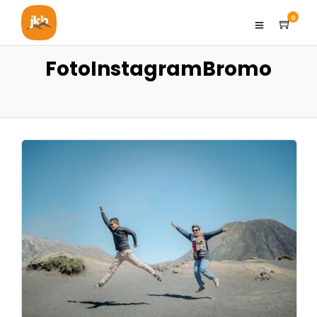
0
FotoInstagramBromo