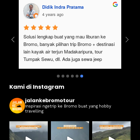
Didik Indra Pratama
4 years ago
uk 
Solusi lengkap buat yang mau liburan ke 
Bromo, banyak pilihan trip Bromo + destinasi 
lain kayak air terjun Madakaripura, tour 
Tumpak Sewu, dll. Ada juga sewa jeep 
kan 
Bromo dari Malang
ati 
Kami di Instagram
jalankebromotour
Inspirasi ngetrip ke Bromo buat yang hobby
travelling