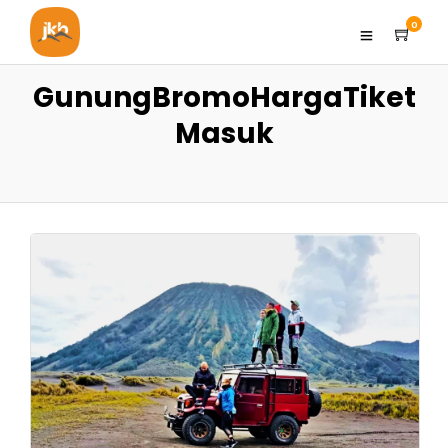
0
GunungBromoHargaTiket
Masuk