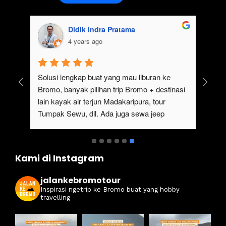
Didik Indra Pratama
4 years ago
uk 
Solusi lengkap buat yang mau liburan ke 
Bromo, banyak pilihan trip Bromo + destinasi 
lain kayak air terjun Madakaripura, tour 
Tumpak Sewu, dll. Ada juga sewa jeep 
kan 
Bromo dari Malang
ati 
Kami di Instagram
jalankebromotour
Inspirasi ngetrip ke Bromo buat yang hobby
travelling