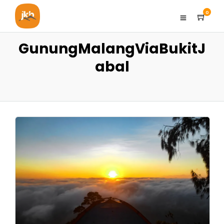
0
GunungMalangViaBukitJ
abal