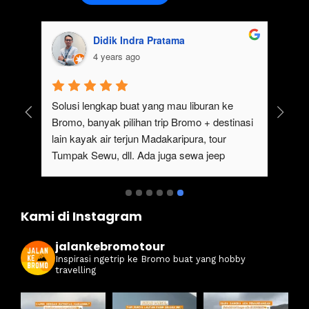
Didik Indra Pratama
4 years ago
uk 
Solusi lengkap buat yang mau liburan ke 
Bromo, banyak pilihan trip Bromo + destinasi 
lain kayak air terjun Madakaripura, tour 
Tumpak Sewu, dll. Ada juga sewa jeep 
kan 
Bromo dari Malang
ati 
Kami di Instagram
jalankebromotour
Inspirasi ngetrip ke Bromo buat yang hobby
travelling