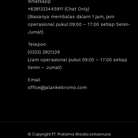
Whatsapp
Nadirotus Sholeha
Dandi Ikra
+6281323445911 (Chat Only)
4 years ago
4 years ago
(Biasanya membalas dalam 1 jam, jam
operasional pukul 09:00 – 17:00 setiap Senin-
Jumat)
aket wisata bromo menyediakan sewa 
Destinasi Wisata br
ep bromo juga sewa Jeep malang. 
untuk yang ingin mel
Telepon
lihan tepat untuk segala aktivitas tour 
tripp/liburan.Selain 
(0333) 2821229
mpak sewu, tour bromo dan trip bromo. 
dan indah, ada juga 
(Jam operasional pukul 09:00 – 17:00 setiap
sa mampir juga ke destinasi Air terjun 
bromo, kita bisa mel
Senin – Jumat)
dakaripura yang amazing banget 
dengan menggunakan j
esonannya
kita bisa untuk menik
Email
Sunrise dan Sunset.
office@jalankebromo.com
rekomendasi untuk y
trip bromo.
© Copyright PT. Pratama Wisata Lintasnusa