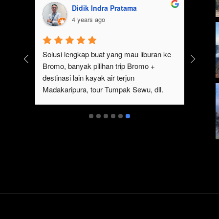
aa
Didik Indra Pratama
4 years ago
omo sangat cocok 
Solusi lengkap buat yang mau liburan ke
akukan 
Bromo, banyak pilihan trip Bromo + 
wisatanya yang keren 
destinasi lain kayak air terjun 
tempat sewa jeep 
Madakaripura, tour Tumpak Sewu, dll. 
akukan tour bromo 
Ada juga sewa jeep Bromo dari Malang
eep tersebut, serta 
mati indahnya 
Pokoknya sangat 
ang ingin melakukan 