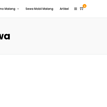
0
omo Malang
Sewa Mobil Malang
Artikel
wa