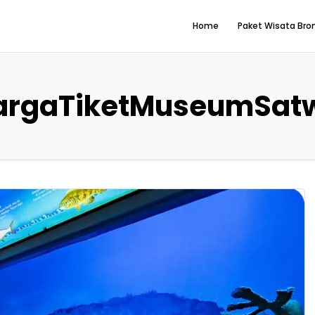
Home
Paket Wisata Br
argaTiketMuseumSat