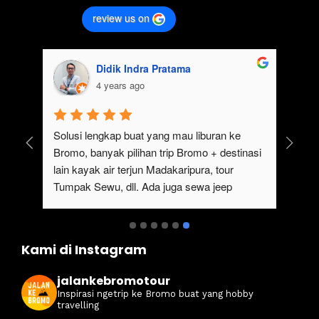
review us on
Didik Indra Pratama
4 years ago
uk 
Solusi lengkap buat yang mau liburan ke 
Bromo, banyak pilihan trip Bromo + destinasi 
lain kayak air terjun Madakaripura, tour 
Tumpak Sewu, dll. Ada juga sewa jeep 
kan 
Bromo dari Malang
ati 
Kami di Instagram
jalankebromotour
Inspirasi ngetrip ke Bromo buat yang hobby
travelling