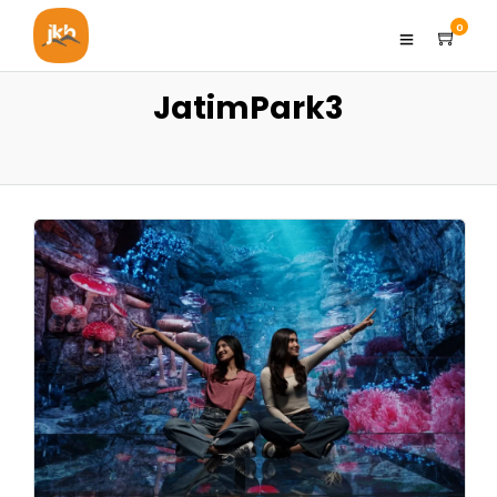
0
JatimPark3