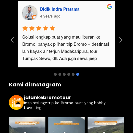
Didik Indra Pratama
4 years ago
uk 
Solusi lengkap buat yang mau liburan ke 
Bromo, banyak pilihan trip Bromo + destinasi 
lain kayak air terjun Madakaripura, tour 
Tumpak Sewu, dll. Ada juga sewa jeep 
kan 
Bromo dari Malang
ati 
Kami di Instagram
jalankebromotour
Inspirasi ngetrip ke Bromo buat yang hobby
travelling