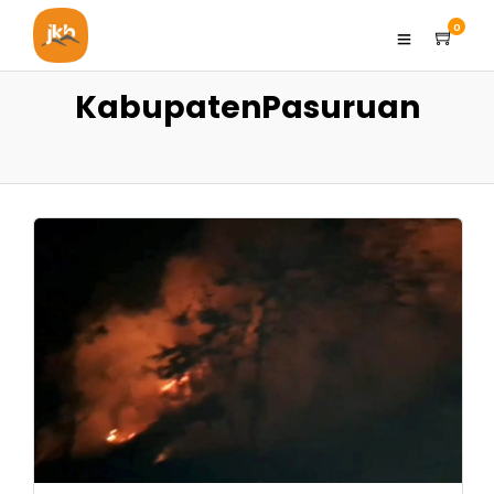
0
KabupatenPasuruan