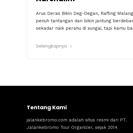
Arus Deras Bikin Deg-Degan, Rafting Malan
penuh tantangan dan bikin jantung berdeba
sekadar naik perahu di sungai, tapi kamu b
Selengkapnya
Tentang Kami
jalankebromo.com adalah situs resmi dari PT.
Jalankebromo Tour Organizer, sejak 2014