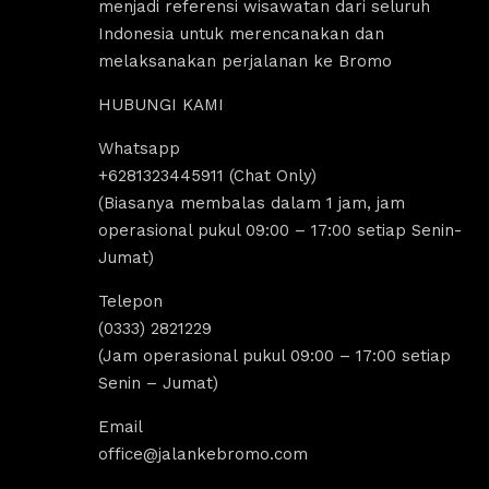
menjadi referensi wisawatan dari seluruh
Indonesia untuk merencanakan dan
melaksanakan perjalanan ke Bromo
HUBUNGI KAMI
Whatsapp
us Sholeha
Dandi Ikraaa
+6281323445911 (Chat Only)
ago
4 years ago
(Biasanya membalas dalam 1 jam, jam
operasional pukul 09:00 – 17:00 setiap Senin-
Jumat)
omo menyediakan sewa 
Destinasi Wisata bromo sangat coco
sewa Jeep malang. 
untuk yang ingin melakukan 
Telepon
k segala aktivitas tour 
tripp/liburan.Selain wisatanya yang k
(0333) 2821229
 bromo dan trip bromo. 
dan indah, ada juga tempat sewa jee
(Jam operasional pukul 09:00 – 17:00 setiap
e destinasi Air terjun 
bromo, kita bisa melakukan tour bro
Senin – Jumat)
g amazing banget 
dengan menggunakan jeep tersebut, 
kita bisa untuk menikmati indahnya 
Email
Sunrise dan Sunset.Pokoknya sanga
office@jalankebromo.com
rekomendasi untuk yang ingin melak