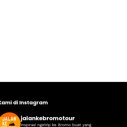
Kami di Instagram
jalankebromotour
Inspirasi ngetrip ke Bromo buat yang