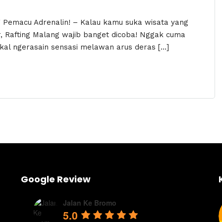
g Pemacu Adrenalin! – Kalau kamu suka wisata yang
r, Rafting Malang wajib banget dicoba! Nggak cuma
akal ngerasain sensasi melawan arus deras […]
Google Review
Jalan Ke Bromo
5.0