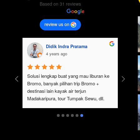
Based on 31 reviews
review us on
Didik Indra Pratama
4 years ago
k 
Solusi lengkap buat yang mau liburan ke 
Bromo, banyak pilihan trip Bromo + 
eren 
destinasi lain kayak air terjun 
p 
Madakaripura, tour Tumpak Sewu, dll. 
mo 
Ada juga sewa jeep Bromo dari Malang
serta 
t 
ukan 