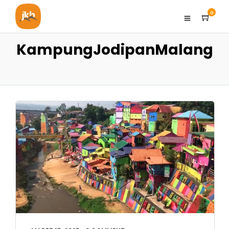
0
KampungJodipanMalang