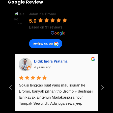
Google Review
Jalan Ke Bromo
5.0
Based on 31 reviews
review us on
Didik Indra Pratama
4 years ago
uk 
Solusi lengkap buat yang mau liburan ke 
Bromo, banyak pilihan trip Bromo + destinasi 
lain kayak air terjun Madakaripura, tour 
Tumpak Sewu, dll. Ada juga sewa jeep 
kan 
Bromo dari Malang