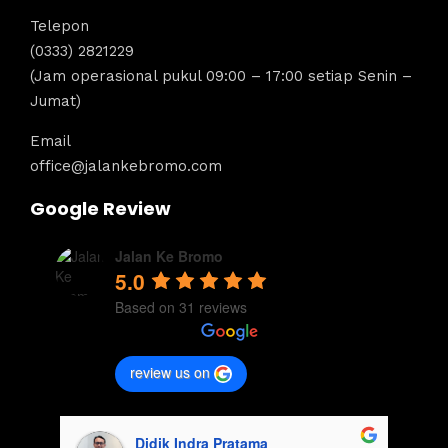
Telepon
(0333) 2821229
(Jam operasional pukul 09:00 – 17:00 setiap Senin –
Jumat)
Email
office@jalankebromo.com
Google Review
Jalan Ke Bromo
5.0
Based on 31 reviews
review us on
Dandi Ikraaa
Didik Indra Pra