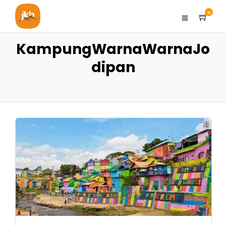
0
KampungWarnaWarnaJo
dipan