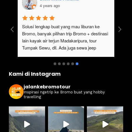
 years ago
4 years ago
 Wisata bromo sangat cocok untuk 
Solusi lengkap buat yang 
 melakukan tripp/liburan.Selain 
Bromo, banyak pilihan tri
yang keren dan indah, ada juga 
lain kayak air terjun Madak
a jeep bromo, kita bisa 
Tumpak Sewu, dll. Ada ju
 tour bromo dengan menggunakan 
Bromo dari Malang
but, serta kita bisa untuk menikmati 
Sunrise dan Sunset.Pokoknya 
Kami di Instagram
komendasi untuk yang ingin 
 trip bromo.
jalankebromotour
Inspirasi ngetrip ke Bromo buat yang hobby
travelling