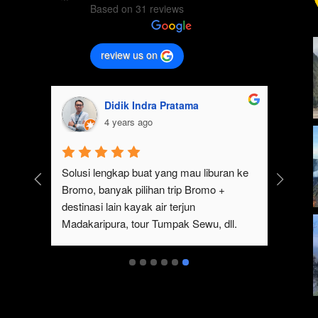
Based on 31 reviews
review us on
Didik Indra Pratama
4 years ago
k 
Solusi lengkap buat yang mau liburan ke 
Bromo, banyak pilihan trip Bromo + 
eren 
destinasi lain kayak air terjun 
p 
Madakaripura, tour Tumpak Sewu, dll. 
mo 
Ada juga sewa jeep Bromo dari Malang
serta 
t 
ukan 