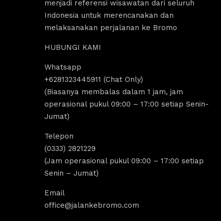
menjadi referensi wisawatan dari seluruh
Indonesia untuk merencanakan dan
melaksanakan perjalanan ke Bromo
HUBUNGI KAMI
Whatsapp
us Sholeha
Dandi Ikraaa
+6281323445911 (Chat Only)
ago
4 years ago
(Biasanya membalas dalam 1 jam, jam
operasional pukul 09:00 – 17:00 setiap Senin-
Jumat)
omo menyediakan sewa 
Destinasi Wisata bromo sangat coco
sewa Jeep malang. 
untuk yang ingin melakukan 
Telepon
k segala aktivitas tour 
tripp/liburan.Selain wisatanya yang k
(0333) 2821229
 bromo dan trip bromo. 
dan indah, ada juga tempat sewa jee
(Jam operasional pukul 09:00 – 17:00 setiap
e destinasi Air terjun 
bromo, kita bisa melakukan tour bro
Senin – Jumat)
g amazing banget 
dengan menggunakan jeep tersebut, 
kita bisa untuk menikmati indahnya 
Email
Sunrise dan Sunset.Pokoknya sanga
office@jalankebromo.com
rekomendasi untuk yang ingin melak