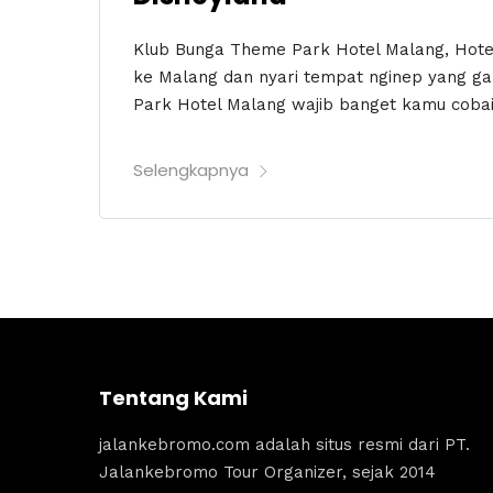
Klub Bunga Theme Park Hotel Malang, Hotel
ke Malang dan nyari tempat nginep yang g
Park Hotel Malang wajib banget kamu cobain!
Selengkapnya
Tentang Kami
jalankebromo.com adalah situs resmi dari PT.
Jalankebromo Tour Organizer, sejak 2014