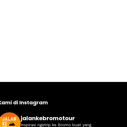
Kami di Instagram
jalankebromotour
Inspirasi ngetrip ke Bromo buat yang