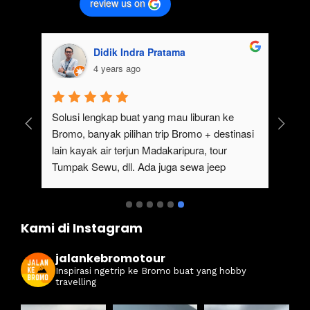
review us on
Didik Indra Pratama
4 years ago
uk 
Solusi lengkap buat yang mau liburan ke 
Bromo, banyak pilihan trip Bromo + destinasi 
lain kayak air terjun Madakaripura, tour 
Tumpak Sewu, dll. Ada juga sewa jeep 
kan 
Bromo dari Malang
ati 
Kami di Instagram
jalankebromotour
Inspirasi ngetrip ke Bromo buat yang hobby
travelling