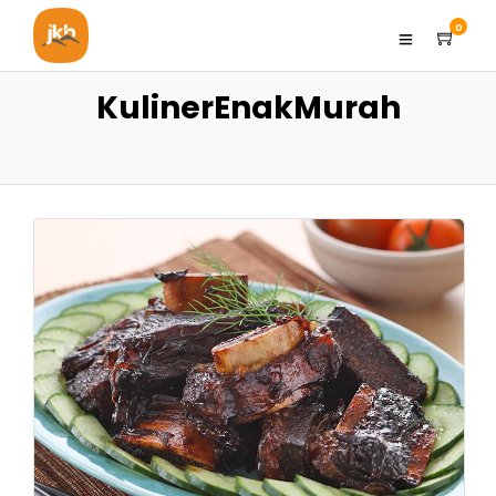
0
KulinerEnakMurah