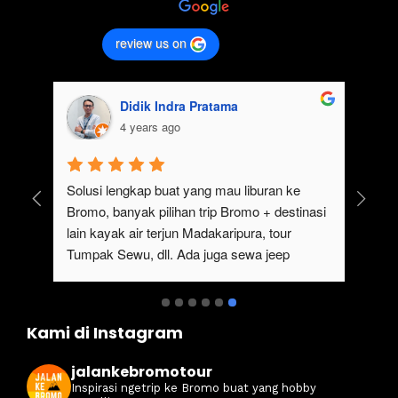
review us on
Didik Indra Pratama
4 years ago
uk 
Solusi lengkap buat yang mau liburan ke 
Bromo, banyak pilihan trip Bromo + destinasi 
lain kayak air terjun Madakaripura, tour 
Tumpak Sewu, dll. Ada juga sewa jeep 
kan 
Bromo dari Malang
ati 
Kami di Instagram
jalankebromotour
Inspirasi ngetrip ke Bromo buat yang hobby