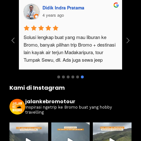
Didik Indra Pratama
4 years ago
uk 
Solusi lengkap buat yang mau liburan ke 
Bromo, banyak pilihan trip Bromo + destinasi 
lain kayak air terjun Madakaripura, tour 
Tumpak Sewu, dll. Ada juga sewa jeep 
kan 
Bromo dari Malang
ati 
Kami di Instagram
jalankebromotour
Inspirasi ngetrip ke Bromo buat yang hobby
travelling