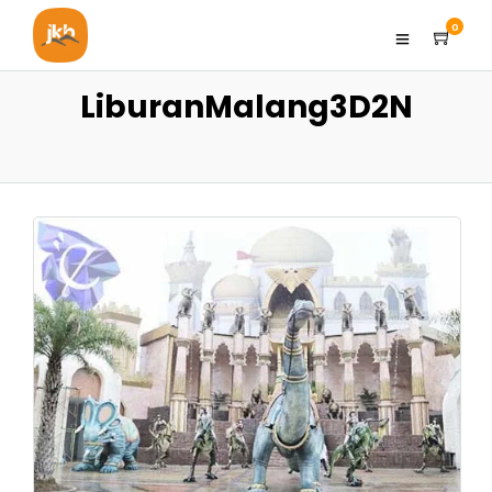
0
LiburanMalang3D2N