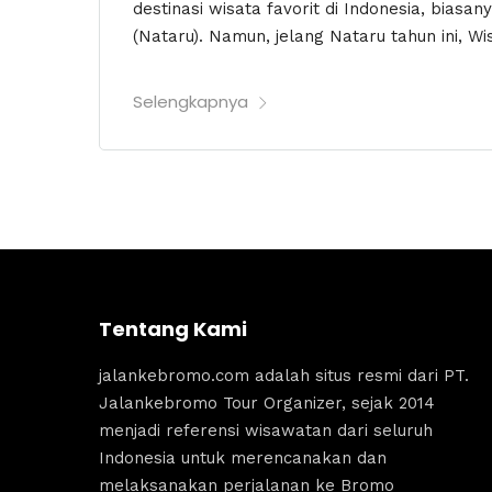
destinasi wisata favorit di Indonesia, biasan
(Nataru). Namun, jelang Nataru tahun ini, Wi
Selengkapnya
Tentang Kami
jalankebromo.com adalah situs resmi dari PT.
Jalankebromo Tour Organizer, sejak 2014
menjadi referensi wisawatan dari seluruh
Indonesia untuk merencanakan dan
melaksanakan perjalanan ke Bromo