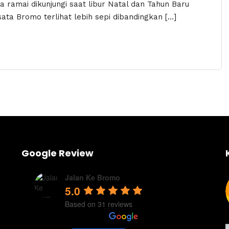
ya ramai dikunjungi saat libur Natal dan Tahun Baru
sata Bromo terlihat lebih sepi dibandingkan […]
Google Review
Jalan Ke Bromo
5.0
Based on 31 reviews