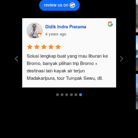
review us on
Didik Indra Pratama
4 years ago
k 
Solusi lengkap buat yang mau liburan ke 
Bromo, banyak pilihan trip Bromo + 
eren 
destinasi lain kayak air terjun 
p 
Madakaripura, tour Tumpak Sewu, dll. 
mo 
Ada juga sewa jeep Bromo dari Malang
serta 
t 
ukan 