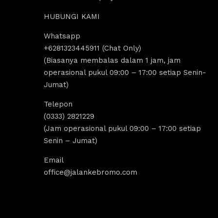
HUBUNGI KAMI
Whatsapp
us Sholeha
Dandi Ikraaa
+6281323445911 (Chat Only)
ago
4 years ago
(Biasanya membalas dalam 1 jam, jam
operasional pukul 09:00 – 17:00 setiap Senin-
Jumat)
omo menyediakan sewa 
Destinasi Wisata bromo sangat coco
sewa Jeep malang. 
untuk yang ingin melakukan 
Telepon
k segala aktivitas tour 
tripp/liburan.Selain wisatanya yang k
(0333) 2821229
 bromo dan trip bromo. 
dan indah, ada juga tempat sewa jee
(Jam operasional pukul 09:00 – 17:00 setiap
e destinasi Air terjun 
bromo, kita bisa melakukan tour bro
Senin – Jumat)
g amazing banget 
dengan menggunakan jeep tersebut, 
kita bisa untuk menikmati indahnya 
Email
Sunrise dan Sunset.Pokoknya sanga
office@jalankebromo.com
rekomendasi untuk yang ingin melak
trip bromo.