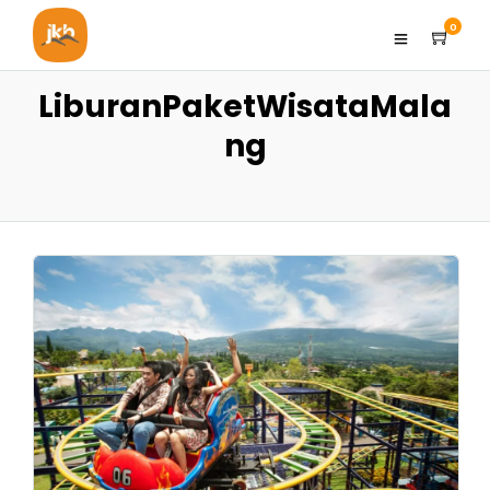
0
LiburanPaketWisataMala
ng