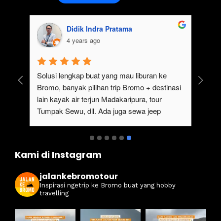
Didik Indra Pratama
4 years ago
uk 
Solusi lengkap buat yang mau liburan ke 
Bromo, banyak pilihan trip Bromo + destinasi 
lain kayak air terjun Madakaripura, tour 
Tumpak Sewu, dll. Ada juga sewa jeep 
kan 
Bromo dari Malang
ati 
Kami di Instagram
jalankebromotour
Inspirasi ngetrip ke Bromo buat yang hobby
travelling