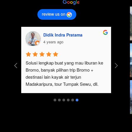
review us on
Didik Indra Pratama
4 years ago
k 
Solusi lengkap buat yang mau liburan ke 
Bromo, banyak pilihan trip Bromo + 
eren 
destinasi lain kayak air terjun 
p 
Madakaripura, tour Tumpak Sewu, dll. 
mo 
Ada juga sewa jeep Bromo dari Malang
serta 
t 
ukan 