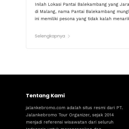
Inilah Lokasi Pantai Balekambang yang Jara
di Malang, nama Pantai Balekambang mungki
ini memiliki pesona yang tidak kalah menari
Selengkapnya
Tentang Kami
jalankebromo.com adalah situs resmi dari PT.
Jalankebromo Tour Organizer, sejak 2014
menjadi referensi wisawatan dari seluruh