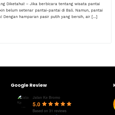
ng Diketahui! – Jika berbicara tentang wisata pantai
n belum setenar pantai-pantai di Bali. Namun, pantai
k! Dengan hamparan pasir putih yang bersih, air […]
Google Review
Jalan Ke Bromo
5.0
Based on 31 reviews