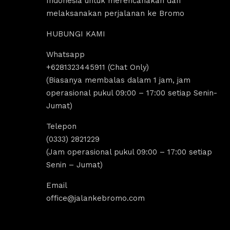
Indonesia untuk merencanakan dan
melaksanakan perjalanan ke Bromo
HUBUNGI KAMI
Whatsapp
us Sholeha
Dandi Ikraaa
+6281323445911 (Chat Only)
ago
4 years ago
(Biasanya membalas dalam 1 jam, jam
operasional pukul 09:00 – 17:00 setiap Senin-
Jumat)
omo menyediakan sewa 
Destinasi Wisata bromo sangat coco
sewa Jeep malang. 
untuk yang ingin melakukan 
Telepon
k segala aktivitas tour 
tripp/liburan.Selain wisatanya yang k
(0333) 2821229
 bromo dan trip bromo. 
dan indah, ada juga tempat sewa jee
(Jam operasional pukul 09:00 – 17:00 setiap
e destinasi Air terjun 
bromo, kita bisa melakukan tour bro
Senin – Jumat)
g amazing banget 
dengan menggunakan jeep tersebut, 
kita bisa untuk menikmati indahnya 
Email
Sunrise dan Sunset.Pokoknya sanga
office@jalankebromo.com
rekomendasi untuk yang ingin melak
trip bromo.