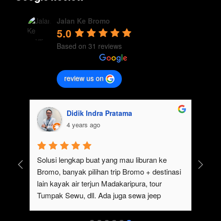
Jalan Ke Bromo
5.0
Based on 31 reviews
review us on
Didik Indra Pratama
4 years ago
uk 
Solusi lengkap buat yang mau liburan ke 
Bromo, banyak pilihan trip Bromo + destinasi 
lain kayak air terjun Madakaripura, tour 
Tumpak Sewu, dll. Ada juga sewa jeep 
kan 
Bromo dari Malang
ati 