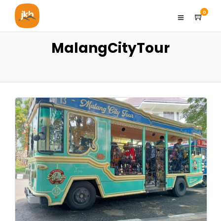
0
MalangCityTour