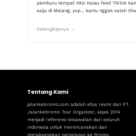
pemburu tempat hits! Kalau feed TikTok ka
salju di Malang, yup… kamu nggak salah lih
Selengkapnya
Tentang Kami
jalankebromo.com adalah situs resmi dari PT.
Jalankebromo Tour Organizer, sejak 2014
menjadi referensi wisawatan dari seluruh
Indonesia untuk merencanakan dan
melaksanakan perjalanan ke Bromo