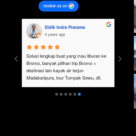
review us on
Didik Indra Pratama
4 years ago
k 
Solusi lengkap buat yang mau liburan ke 
Bromo, banyak pilihan trip Bromo + 
eren 
destinasi lain kayak air terjun 
p 
Madakaripura, tour Tumpak Sewu, dll. 
mo 
Ada juga sewa jeep Bromo dari Malang
serta 
t 
ukan 