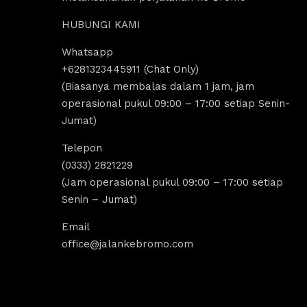
HUBUNGI KAMI
Whatsapp
us Sholeha
Dandi Ikraaa
+6281323445911 (Chat Only)
ago
4 years ago
(Biasanya membalas dalam 1 jam, jam
operasional pukul 09:00 – 17:00 setiap Senin-
Jumat)
omo menyediakan sewa 
Destinasi Wisata bromo sangat coco
sewa Jeep malang. 
untuk yang ingin melakukan 
Telepon
k segala aktivitas tour 
tripp/liburan.Selain wisatanya yang k
(0333) 2821229
 bromo dan trip bromo. 
dan indah, ada juga tempat sewa jee
(Jam operasional pukul 09:00 – 17:00 setiap
e destinasi Air terjun 
bromo, kita bisa melakukan tour bro
Senin – Jumat)
g amazing banget 
dengan menggunakan jeep tersebut, 
kita bisa untuk menikmati indahnya 
Email
Sunrise dan Sunset.Pokoknya sanga
office@jalankebromo.com
rekomendasi untuk yang ingin melak
trip bromo.