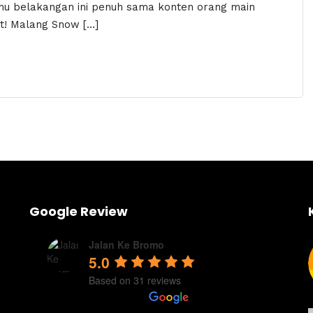
mu belakangan ini penuh sama konten orang main
at! Malang Snow […]
Google Review
Jalan Ke Bromo
5.0
Based on 31 reviews