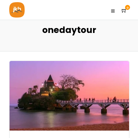
0
onedaytour