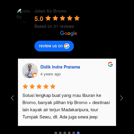
Jalan Ke Bromo
5.0
Based on 31 reviews
review us on
Didik Indra Pratama
4 years ago
uk 
Solusi lengkap buat yang mau liburan ke 
Bromo, banyak pilihan trip Bromo + destinasi 
lain kayak air terjun Madakaripura, tour 
Tumpak Sewu, dll. Ada juga sewa jeep 
kan 
Bromo dari Malang
ati 