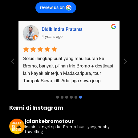
review us on
Didik Indra Pratama
4 years ago
uk 
Solusi lengkap buat yang mau liburan ke 
Bromo, banyak pilihan trip Bromo + destinasi 
lain kayak air terjun Madakaripura, tour 
Tumpak Sewu, dll. Ada juga sewa jeep 
kan 
Bromo dari Malang
ati 
Kami di Instagram
jalankebromotour
Inspirasi ngetrip ke Bromo buat yang hobby
travelling