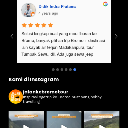
Didik Indra Pratama
4 years ago
uk 
Solusi lengkap buat yang mau liburan ke 
Bromo, banyak pilihan trip Bromo + destinasi 
 
lain kayak air terjun Madakaripura, tour 
Tumpak Sewu, dll. Ada juga sewa jeep 
kan 
Bromo dari Malang
ati 
Kami di Instagram
jalankebromotour
Inspirasi ngetrip ke Bromo buat yang hobby
travelling