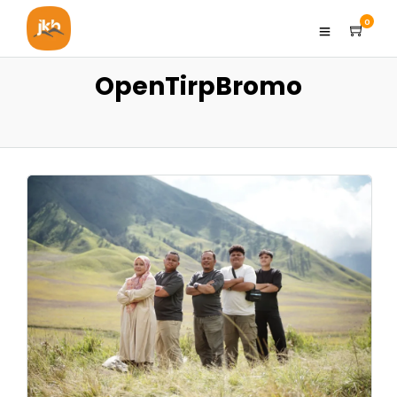
0
OpenTirpBromo