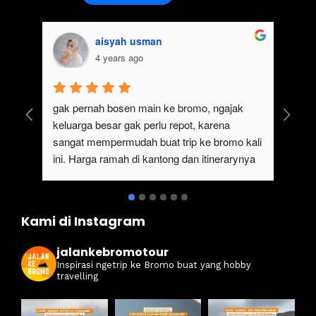
aisyah usman
4 years ago
gak pernah bosen main ke bromo, ngajak 
Ser
keluarga besar gak perlu repot, karena 
#ja
sangat mempermudah buat trip ke bromo kali 
ter
ini. Harga ramah di kantong dan itinerarynya 
sewa
juga seruuu abieezzzz. Kamsia Jalan Ke 
ter
Bromo.
ben
Kami di Instagram
jalankebromotour
Inspirasi ngetrip ke Bromo buat yang hobby
travelling