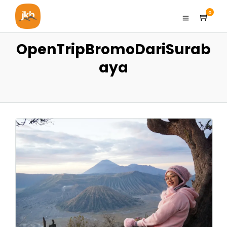
0
OpenTripBromoDariSurab
aya