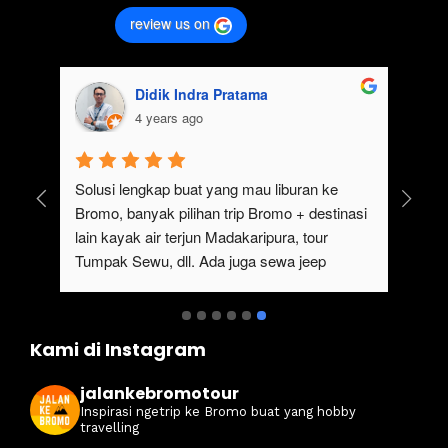
review us on
Didik Indra Pratama
4 years ago
uk 
Solusi lengkap buat yang mau liburan ke 
Bromo, banyak pilihan trip Bromo + destinasi 
lain kayak air terjun Madakaripura, tour 
Tumpak Sewu, dll. Ada juga sewa jeep 
kan 
Bromo dari Malang
ati 
Kami di Instagram
jalankebromotour
Inspirasi ngetrip ke Bromo buat yang hobby
travelling