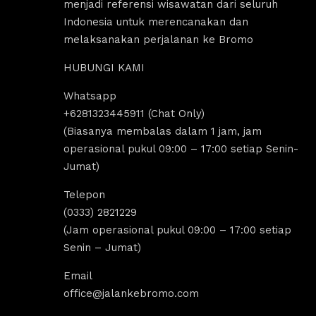
menjadi referensi wisawatan dari seluruh
Indonesia untuk merencanakan dan
melaksanakan perjalanan ke Bromo
HUBUNGI KAMI
Whatsapp
us Sholeha
Dandi Ikraaa
+6281323445911 (Chat Only)
ago
4 years ago
(Biasanya membalas dalam 1 jam, jam
operasional pukul 09:00 – 17:00 setiap Senin-
Jumat)
omo menyediakan sewa 
Destinasi Wisata bromo sangat coco
sewa Jeep malang. 
untuk yang ingin melakukan 
Telepon
k segala aktivitas tour 
tripp/liburan.Selain wisatanya yang k
(0333) 2821229
 bromo dan trip bromo. 
dan indah, ada juga tempat sewa jee
(Jam operasional pukul 09:00 – 17:00 setiap
e destinasi Air terjun 
bromo, kita bisa melakukan tour bro
Senin – Jumat)
g amazing banget 
dengan menggunakan jeep tersebut, 
kita bisa untuk menikmati indahnya 
Email
Sunrise dan Sunset.Pokoknya sanga
office@jalankebromo.com
rekomendasi untuk yang ingin melak