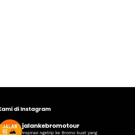
Kami di Instagram
jalankebromotour
Inspirasi ngetrip ke Bromo buat yang