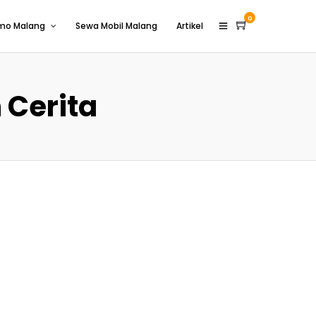
0
omo Malang
Sewa Mobil Malang
Artikel
 Cerita