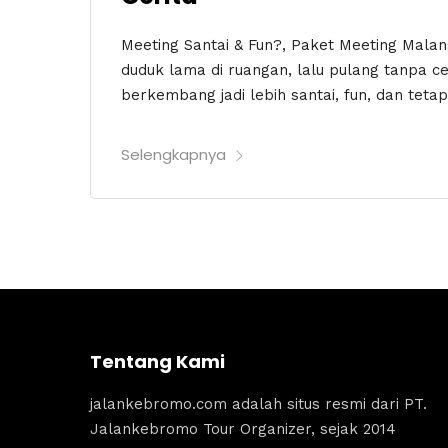
Meeting Santai & Fun?, Paket Meeting Malan
duduk lama di ruangan, lalu pulang tanpa c
berkembang jadi lebih santai, fun, dan tetap
Selengkapnya
Tentang Kami
jalankebromo.com adalah situs resmi dari PT.
Jalankebromo Tour Organizer, sejak 2014