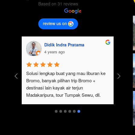
Based on 31 reviews
review us on
Didik Indra Pratama
4 years ago
k 
Solusi lengkap buat yang mau liburan ke 
Bromo, banyak pilihan trip Bromo + 
eren 
destinasi lain kayak air terjun 
p 
Madakaripura, tour Tumpak Sewu, dll. 
mo 
Ada juga sewa jeep Bromo dari Malang
serta 
t 
ukan 