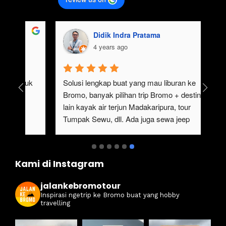
agung falah
4 years ago
tim 
Pengalaman Yang Sangat Seru sekali ikutan 
n Bromo, 
Trip Ke bromo Bareng JalankeBromo . Servis 
oint pake 
bintang 5 dan Guide yang sangat profesional 
our ke air 
.Buat kalian yang mau Tour ke bromo 
wnya 
maupun wisata di sekitar seperti tumpak 
Sewu dan Sewa Jeep Bromo Malang , aku 
rekomendasikan Bareng @jalankebromo
Kami di Instagram
jalankebromotour
Inspirasi ngetrip ke Bromo buat yang hobby
travelling