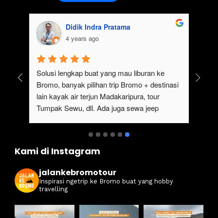
Didik Indra Pratama
4 years ago
uk 
Solusi lengkap buat yang mau liburan ke 
Bromo, banyak pilihan trip Bromo + destinasi 
lain kayak air terjun Madakaripura, tour 
Tumpak Sewu, dll. Ada juga sewa jeep 
kan 
Bromo dari Malang
ati 
Kami di Instagram
jalankebromotour
Inspirasi ngetrip ke Bromo buat yang hobby
travelling