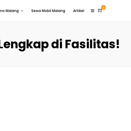
0
omo Malang
Sewa Mobil Malang
Artikel
engkap di Fasilitas!