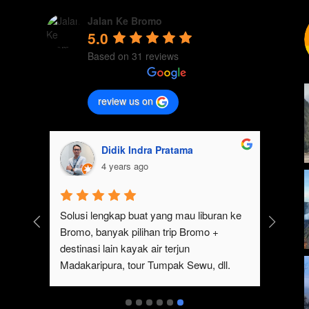
Jalan Ke Bromo
5.0
Based on 31 reviews
review us on
Didik Indra Pratama
4 years ago
k 
Solusi lengkap buat yang mau liburan ke 
Bromo, banyak pilihan trip Bromo + 
eren 
destinasi lain kayak air terjun 
p 
Madakaripura, tour Tumpak Sewu, dll. 
mo 
Ada juga sewa jeep Bromo dari Malang
serta 