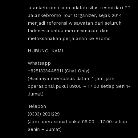
jalankebromo.com adalah situs resmi dari PT.
Jalankebromo Tour Organizer, sejak 2014
menjadi referensi wisawatan dari seluruh
Indonesia untuk merencanakan dan
melaksanakan perjalanan ke Bromo
HUBUNGI KAMI
Whatsapp
us Sholeha
Dandi Ikraaa
+6281323445911 (Chat Only)
ago
4 years ago
(Biasanya membalas dalam 1 jam, jam
operasional pukul 09:00 – 17:00 setiap Senin-
Jumat)
omo menyediakan sewa 
Destinasi Wisata bromo sangat coco
sewa Jeep malang. 
untuk yang ingin melakukan 
Telepon
k segala aktivitas tour 
tripp/liburan.Selain wisatanya yang k
(0333) 2821229
 bromo dan trip bromo. 
dan indah, ada juga tempat sewa jee
(Jam operasional pukul 09:00 – 17:00 setiap
e destinasi Air terjun 
bromo, kita bisa melakukan tour bro
Senin – Jumat)
g amazing banget 
dengan menggunakan jeep tersebut, 